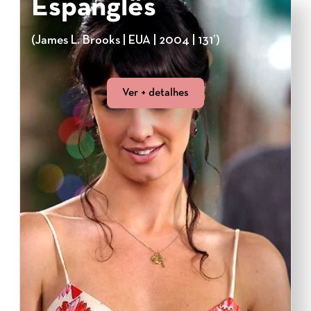
Espanglês
(James L. Brooks | EUA | 2004 | 131’)
Ver + detalhes