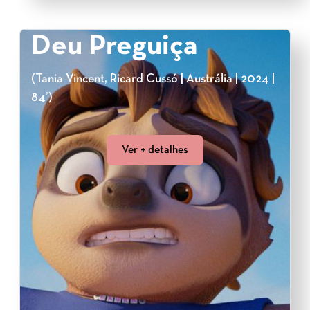
Deu Preguiça
(Tania Vincent, Ricard Cussó | Austrália | 2024 |
84’)
Ver + detalhes