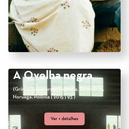
A Ovelha negra
(Grímur Hákonarson | Islândia, Dinamarca,
Noruega, Polônia | 2015 | 93’)
Ver + detalhes