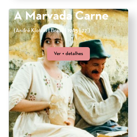
A Marvada Carne
(André Klotzel | Brasil | 1985 | 77’)
Ver + detalhes