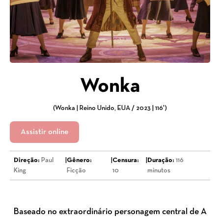
Wonka
(Wonka | Reino Unido, EUA / 2023 | 116')
Assistir online
Direção:
Paul
|
Gênero:
|
Censura:
|
Duração:
116
King
Ficção
10
minutos
Baseado no extraordinário personagem central de A