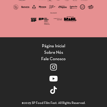
Página Inicial
Sobre Nós
Fale Conosco
©2025 SP Food Film Fest. All Rights Reserved.