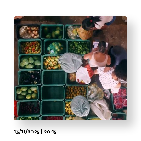
13/11/2025 | 20:15