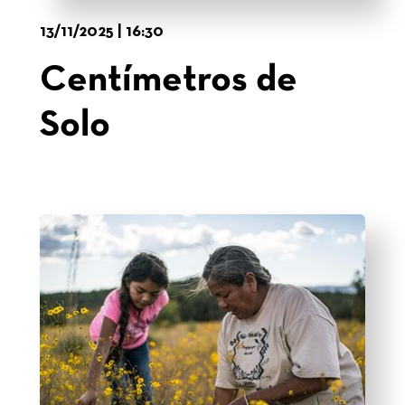
13/11/2025 | 16:30
Centímetros de
Solo