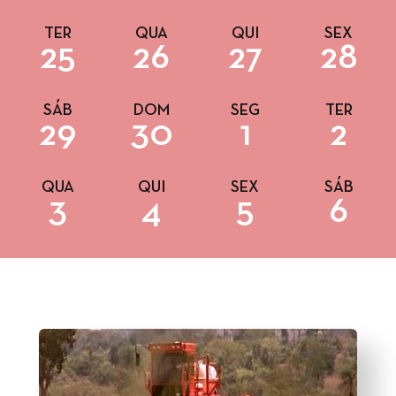
TER
QUA
QUI
SEX
25
26
27
28
SÁB
DOM
SEG
TER
29
30
1
2
QUA
QUI
SEX
SÁB
3
4
5
6