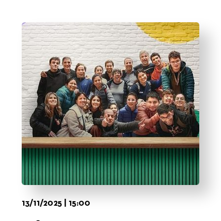
13/11/2025 | 15:00