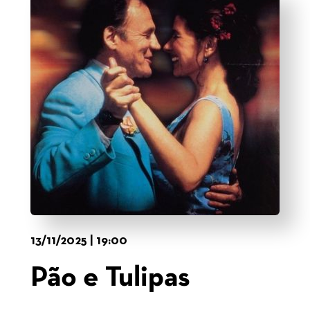
13/11/2025 | 19:00
Pão e Tulipas