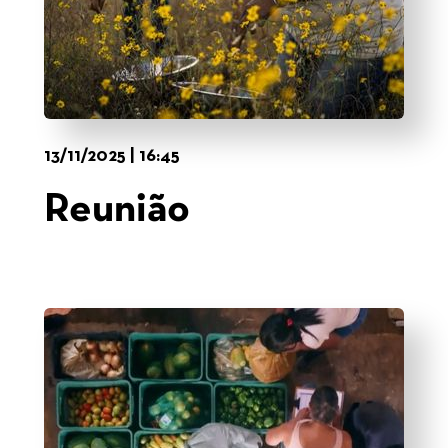
13/11/2025 | 16:45
Reunião