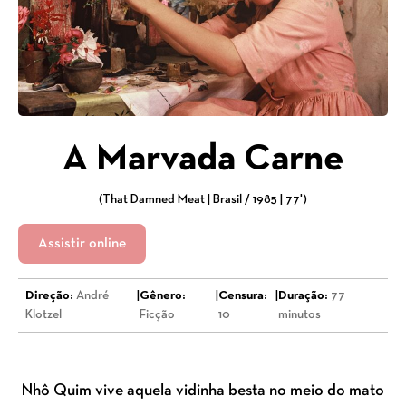
A Marvada Carne
(That Damned Meat | Brasil / 1985 | 77')
Assistir online
Direção:
André
|
Gênero:
|
Censura:
|
Duração:
77
Klotzel
Ficção
10
minutos
Nhô Quim vive aquela vidinha besta no meio do mato