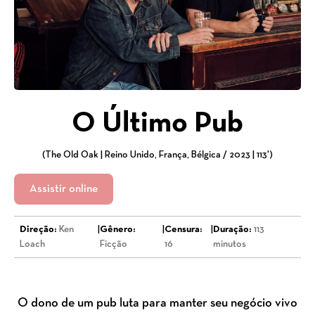
O Último Pub
(The Old Oak | Reino Unido, França, Bélgica / 2023 | 113')
Assistir online
Direção:
Ken
|
Gênero:
|
Censura:
|
Duração:
113
Loach
Ficção
16
minutos
O dono de um pub luta para manter seu negócio vivo