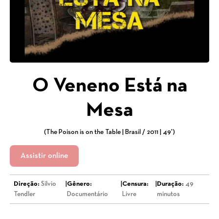
O Veneno Está na
Mesa
(The Poison is on the Table | Brasil / 2011 | 49')
Assistir online
Direção:
Silvio
|
Gênero:
|
Censura:
|
Duração:
49
Tendler
Documentário
Livre
minutos