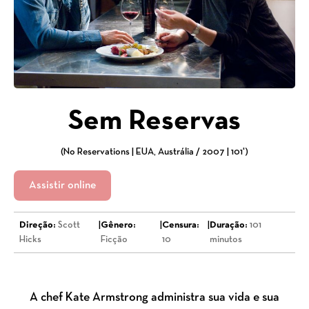
Sem Reservas
(No Reservations | EUA, Austrália / 2007 | 101')
Assistir online
Direção:
Scott
|
Gênero:
|
Censura:
|
Duração:
101
Hicks
Ficção
10
minutos
A chef Kate Armstrong administra sua vida e sua