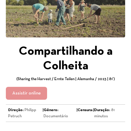
Compartilhando a
Colheita
(Sharing the Harvest / Ernte Teilen | Alemanha / 2023 | 81')
Assistir online
Direção:
Philipp
|
Gênero:
|
Censura:
|
Duração:
81
Petruch
Documentário
minutos