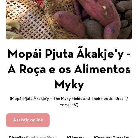
Mopái Pjuta Ãkakje'y -
A Roça e os Alimentos
Myky
(Mopái Pjuta Ãkakje'y – The Myky Fields and Their Foods | Brasil /
2024 | 18')
Assistir online
Direção:
Kamtinuwy Myky,
|
Gênero:
|
Censura:
|
Duração: