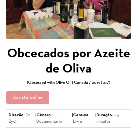
Obcecados por Azeite
de Oliva
(Obsessed with Olive Oil | Canadá / 2019 | 43')
Assistir online
Direção:
Ed
|
Gênero:
|
Censura:
|
Duração:
43
Zych
Documentário
Livre
minutos