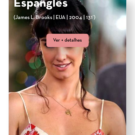
Espanglês
(James L. Brooks | EUA | 2004 | 131’)
Ver + detalhes