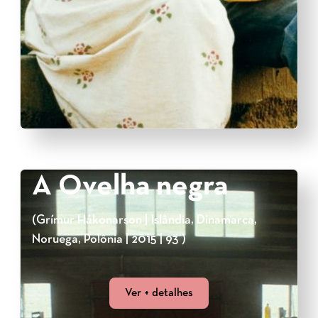
A Ovelha negra
(Grímur Hákonarson | Islândia, Dinamarca,
Noruega, Polônia | 2015 | 93’)
Ver + detalhes