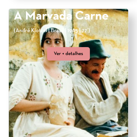
A Marvada Carne
(André Klotzel | Brasil | 1985 | 77’)
Ver + detalhes