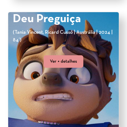
Deu Preguiça
(Tania Vincent, Ricard Cussó | Austrália | 2024 |
84’)
Ver + detalhes