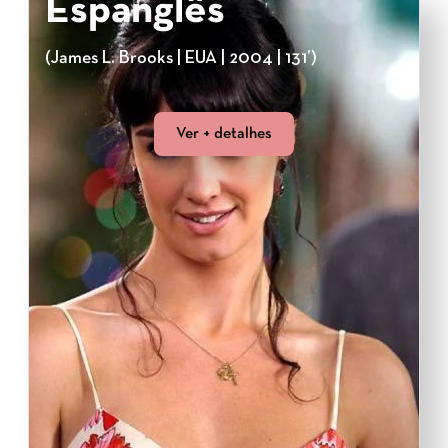
Espanglês
(James L. Brooks | EUA | 2004 | 131’)
Ver + detalhes