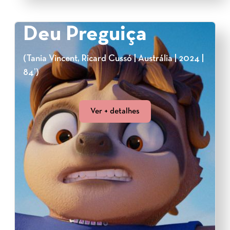
Deu Preguiça
(Tania Vincent, Ricard Cussó | Austrália | 2024 |
84’)
Ver + detalhes