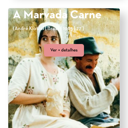
A Marvada Carne
(André Klotzel | Brasil | 1985 | 77’)
Ver + detalhes