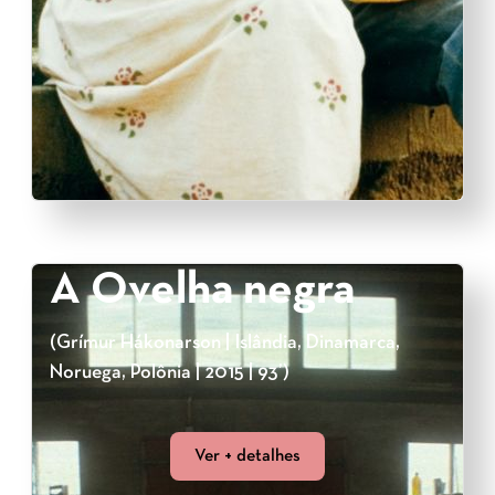
A Ovelha negra
(Grímur Hákonarson | Islândia, Dinamarca,
Noruega, Polônia | 2015 | 93’)
Ver + detalhes