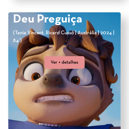
Deu Preguiça
(Tania Vincent, Ricard Cussó | Austrália | 2024 |
84’)
Ver + detalhes