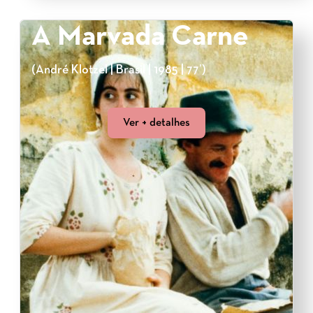
A Marvada Carne
(André Klotzel | Brasil | 1985 | 77’)
Ver + detalhes