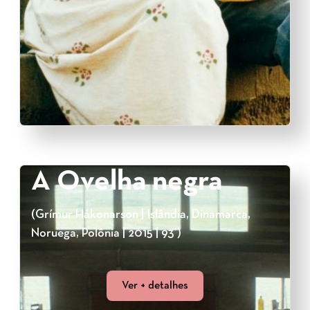
A Ovelha negra
(Grímur Hákonarson | Islândia, Dinamarca,
Noruega, Polônia | 2015 | 93’)
Ver + detalhes