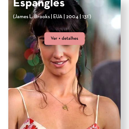
Espanglês
(James L. Brooks | EUA | 2004 | 131’)
Ver + detalhes