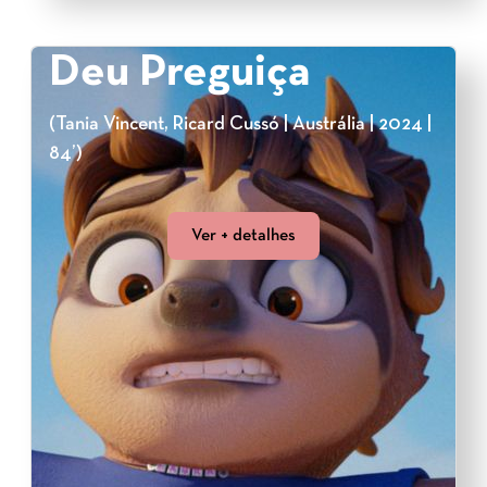
Deu Preguiça
(Tania Vincent, Ricard Cussó | Austrália | 2024 |
84’)
Ver + detalhes