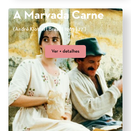
A Marvada Carne
(André Klotzel | Brasil | 1985 | 77’)
Ver + detalhes