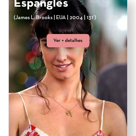
Espanglês
(James L. Brooks | EUA | 2004 | 131’)
Ver + detalhes