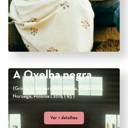
A Ovelha negra
(Grímur Hákonarson | Islândia, Dinamarca,
Noruega, Polônia | 2015 | 93’)
Ver + detalhes