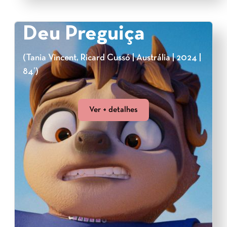
Deu Preguiça
(Tania Vincent, Ricard Cussó | Austrália | 2024 |
84’)
Ver + detalhes