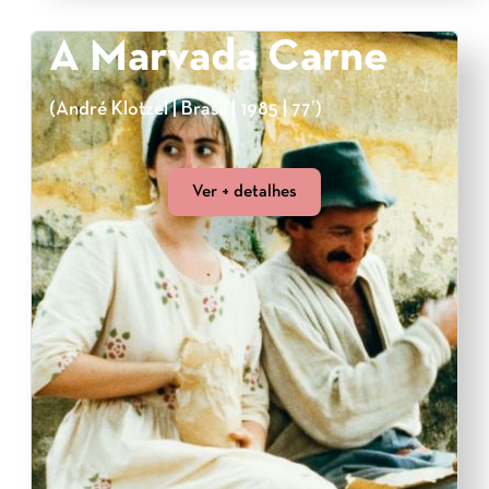
A Marvada Carne
(André Klotzel | Brasil | 1985 | 77’)
Ver + detalhes