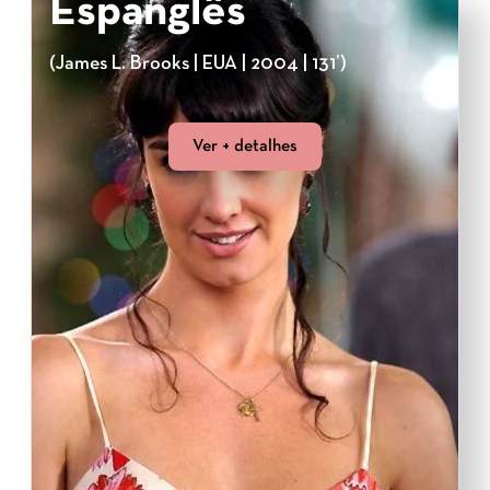
Espanglês
(James L. Brooks | EUA | 2004 | 131’)
Ver + detalhes