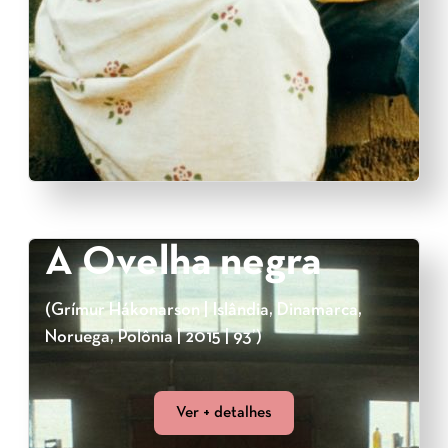
A Ovelha negra
(Grímur Hákonarson | Islândia, Dinamarca,
Noruega, Polônia | 2015 | 93’)
Ver + detalhes