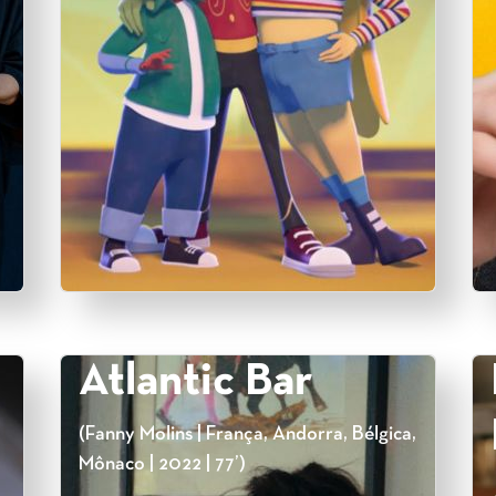
Atlantic Bar
(Fanny Molins | França, Andorra, Bélgica,
Mônaco | 2022 | 77’)