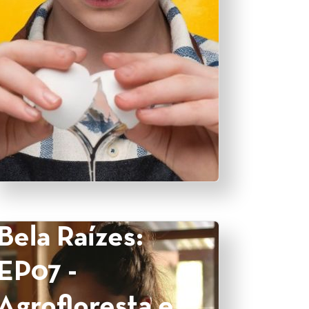
Bela Raízes:
EP07 -
Agrofloresta e