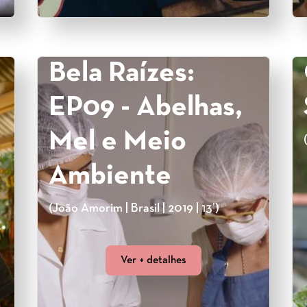
Bela Raízes:
EP09 - Abelhas,
Mel e Meio
Ambiente
(João Amorim | Brasil | 2019 | 13’)
Ver + detalhes