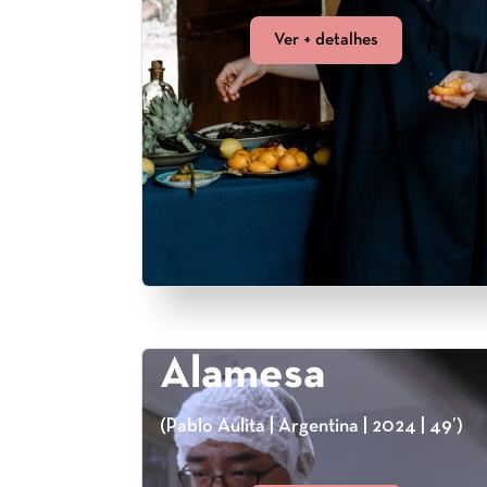
Ver + detalhes
Alamesa
(Pablo Aulita | Argentina | 2024 | 49’)