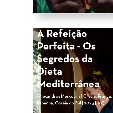
A Refeição
Perfeita - Os
Segredos da
Dieta
Mediterrânea
(Alexandros Merkouris | Grécia, França,
Espanha, Coreia do Sul | 2023 | 70’)