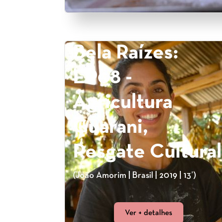
Bela Raízes:
EP08 -
Agricultura
Guarani,
Resgate Cultural
(João Amorim | Brasil | 2019 | 13’)
Ver + detalhes