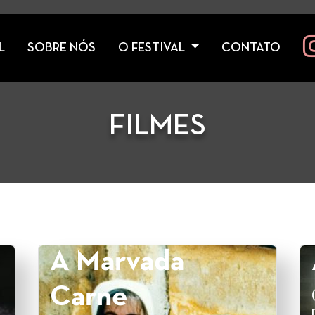
L
SOBRE NÓS
O FESTIVAL
CONTATO
FILMES
A Marvada
Carne