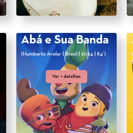
Abá e Sua Banda
(Humberto Avelar | Brasil | 2024 | 84’)
Ver + detalhes