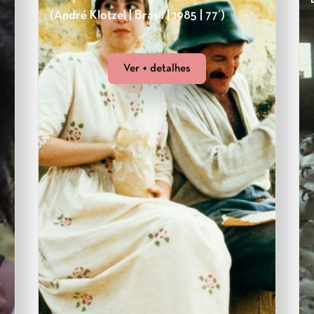
(André Klotzel | Brasil | 1985 | 77’)
Ver + detalhes