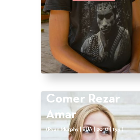
Comer Rezar
Amar
(Ryan Murphy | EUA | 2010 | 133’)