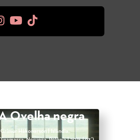
A Ovelha negra
(Grímur Hákonarson | Islândia,
Dinamarca, Noruega, Polônia | 2015 | 93’)