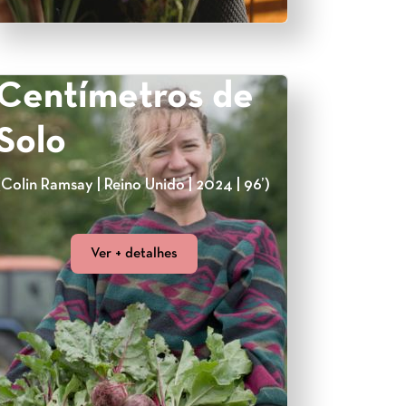
Centímetros de
Solo
(Colin Ramsay | Reino Unido | 2024 | 96’)
Ver + detalhes