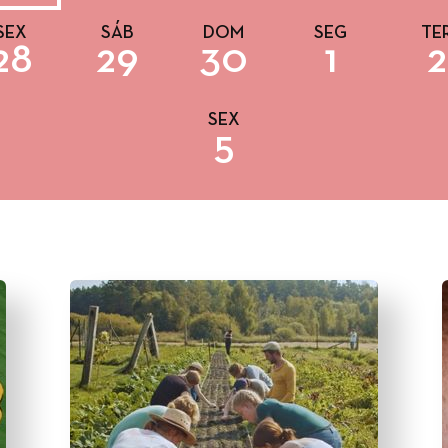
SEX
SÁB
DOM
SEG
TE
28
29
30
1
2
SEX
5