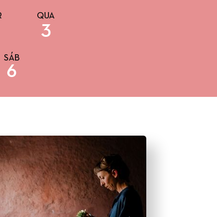
R
QUA
3
SÁB
6