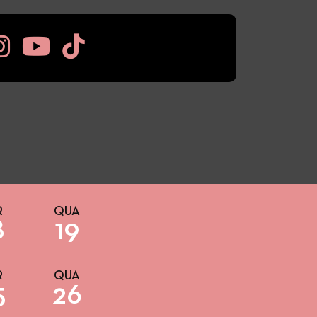
R
QUA
8
19
R
QUA
5
26