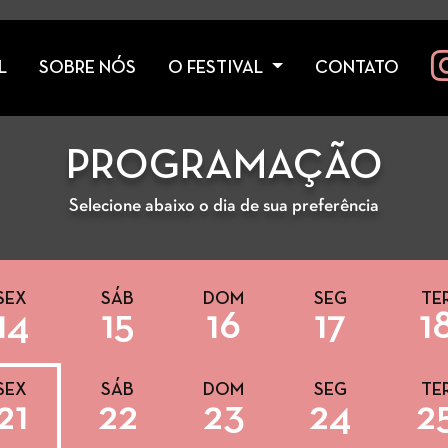
L
SOBRE NÓS
O FESTIVAL
CONTATO
PROGRAMAÇÃO
Selecione abaixo o dia de sua preferência
SEX
SÁB
DOM
SEG
TE
14
15
16
17
1
SEX
SÁB
DOM
SEG
TE
21
22
23
24
2