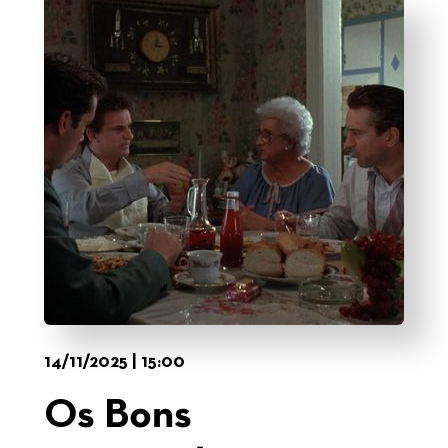
14/11/2025 | 15:00
Os Bons