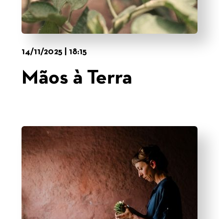
14/11/2025 | 18:15
Mãos à Terra