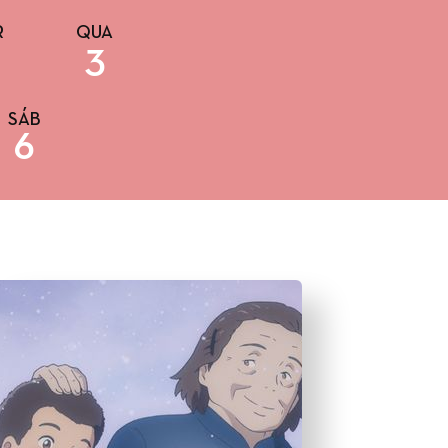
R
QUA
3
SÁB
6