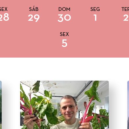
SEX
SÁB
DOM
SEG
TE
28
29
30
1
2
SEX
5