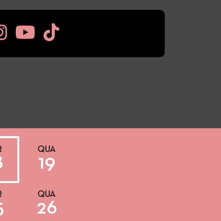
R
QUA
8
19
R
QUA
5
26