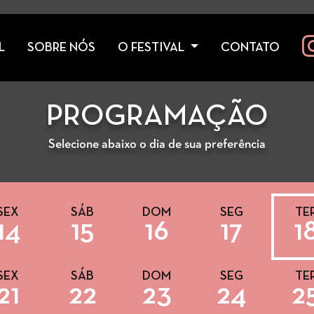
L
SOBRE NÓS
O FESTIVAL
CONTATO
PROGRAMAÇÃO
Selecione abaixo o dia de sua preferência
SEX
SÁB
DOM
SEG
TE
14
15
16
17
1
SEX
SÁB
DOM
SEG
TE
21
22
23
24
2