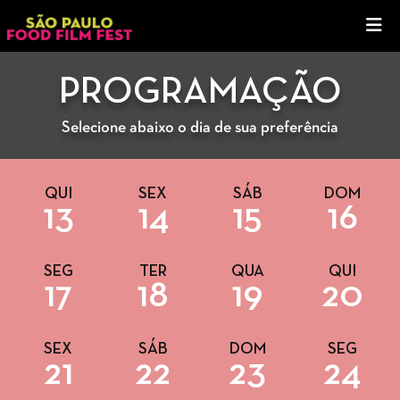
PROGRAMAÇÃO
Selecione abaixo o dia de sua preferência
QUI
SEX
SÁB
DOM
13
14
15
16
SEG
TER
QUA
QUI
17
18
19
20
SEX
SÁB
DOM
SEG
21
22
23
24