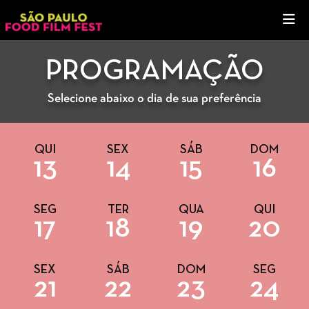
PROGRAMAÇÃO
Selecione abaixo o dia de sua preferência
QUI
SEX
SÁB
DOM
13
14
15
16
SEG
TER
QUA
QUI
17
18
19
20
SEX
SÁB
DOM
SEG
21
22
23
24