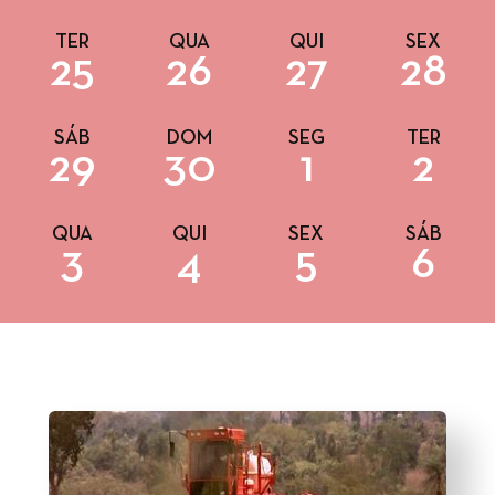
TER
QUA
QUI
SEX
25
26
27
28
SÁB
DOM
SEG
TER
29
30
1
2
QUA
QUI
SEX
SÁB
3
4
5
6