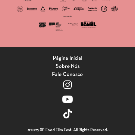
Página Inicial
Sobre Nós
Fale Conosco
©2025 SP Food Film Fest. All Rights Reserved.