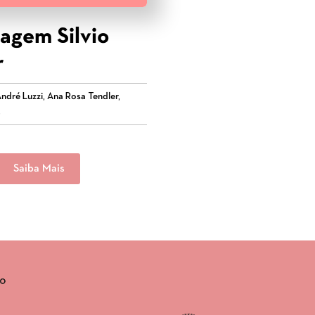
gem Silvio
r
ndré Luzzi, Ana Rosa Tendler,
,
Saiba Mais