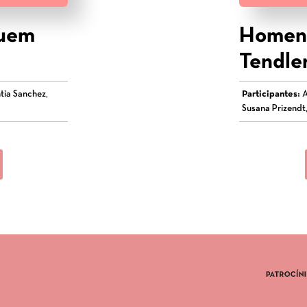
quem
Homena
Tendle
tia Sanchez,
Participantes:
A
Susana Prizendt