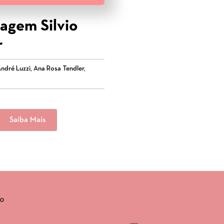
gem Silvio
r
ndré Luzzi, Ana Rosa Tendler,
,
Saiba Mais