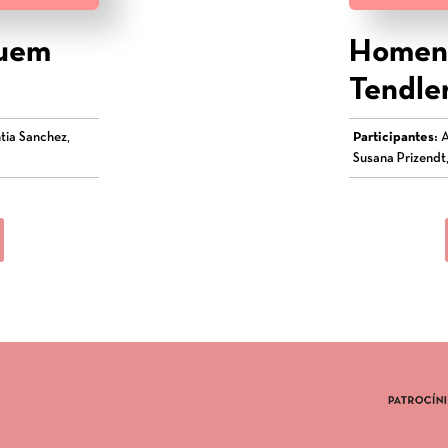
quem
Homena
Tendle
tia Sanchez,
Participantes:
A
Susana Prizendt