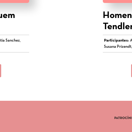
quem
Homena
Tendle
tia Sanchez,
Participantes:
A
Susana Prizendt