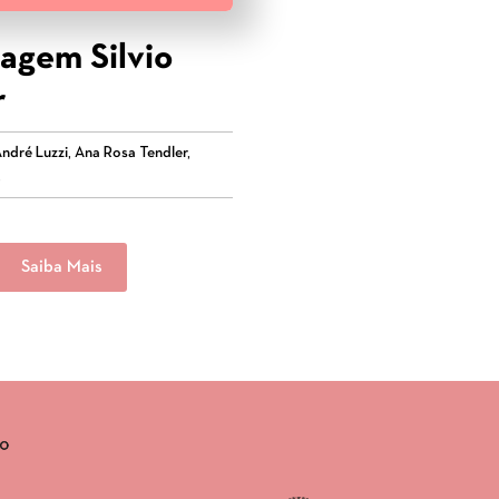
gem Silvio
r
ndré Luzzi, Ana Rosa Tendler,
,
Saiba Mais