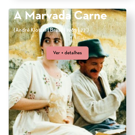
A Marvada Carne
(André Klotzel | Brasil | 1985 | 77’)
Ver + detalhes