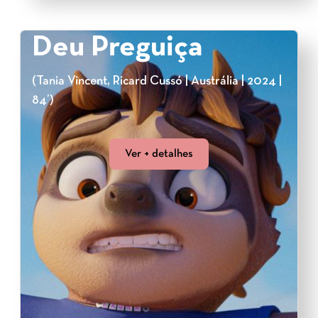
Deu Preguiça
(Tania Vincent, Ricard Cussó | Austrália | 2024 |
84’)
Ver + detalhes