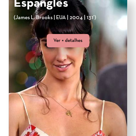
Espanglês
(James L. Brooks | EUA | 2004 | 131’)
Ver + detalhes