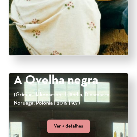
A Ovelha negra
(Grímur Hákonarson | Islândia, Dinamarca,
Noruega, Polônia | 2015 | 93’)
Ver + detalhes